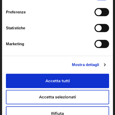
Our History
consenso
News
Preferenze
Industries
Statistiche
Healthcare
Marketing
Energy
Mostra dettagli
Careers
Accetta tutti
Maps Habitat
Accetta selezionati
cv@mapsgroup.it
Rifiuta